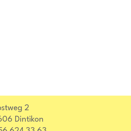
ostweg 2
606 Dintikon
56 624 33 63