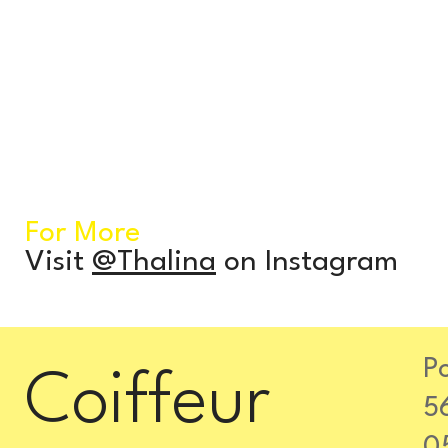
For More
Visit
@Thalina
on Instagram
P
Coiffeur
5
0